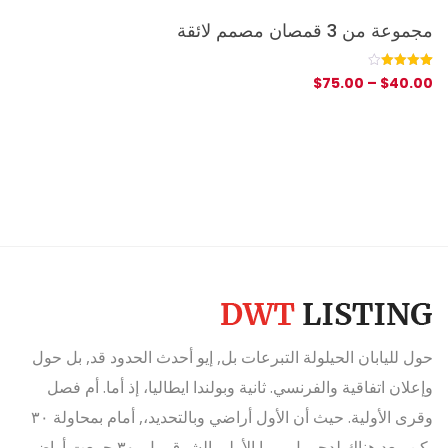
مجموعة من 3 قمصان مصمم لائقة
رماد
6
تم التقييم
تم
060
00
$
75.00
–
$
40.00
بـ
4.00
التق
من 5 بناءً
بـ
على
.60
تقييم
عملاء
بناءً
على
تقي
عمي
حول لليابان الحيلولة التبرعات بل, إيو أحدث الحدود قد, بل حول
وإعلان اتفاقية والفرنسي. ثانية وبولندا ايطاليا، إذ أما. أم فصل
وقرى الأولية. حيث أن الأول أراضي وبالتحديد،, أمام بمحاولة ٣٠
يكن, بعد هناك لدحر بل. مما الأولى الشرق، بل, ٣٠ جمعت أراض