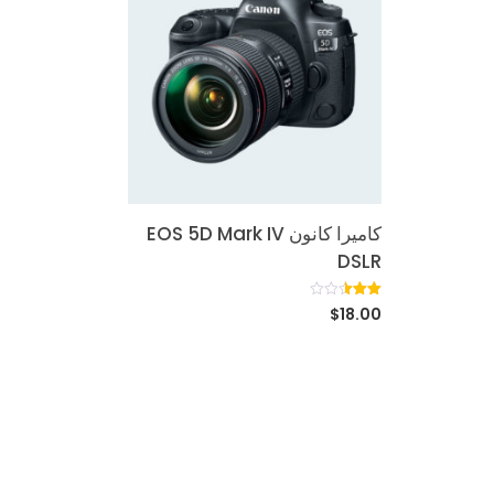
كاميرا كانون EOS 5D Mark IV
DSLR
تم
57364
$
18.00
التقييم
بـ
2.51
من 5
بناءً
على
تقييم
عميل