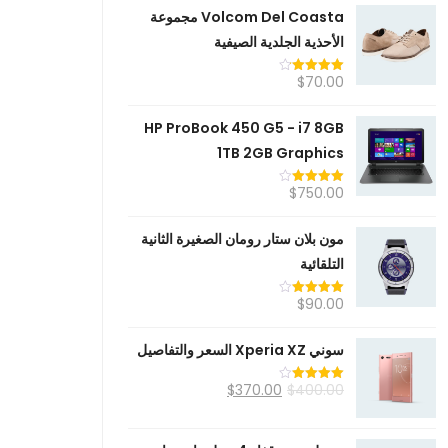
Volcom Del Coasta مجموعة
الأحذية الجلدية الصيفية
$
70.00
تم التقييم
4.20
من 5
HP ProBook 450 G5 - i7 8GB
1TB 2GB Graphics
$
750.00
تم التقييم
4.00
من
5
مون بلان ستار رومان الصغيرة الثانية
التلقائية
$
90.00
تم التقييم
4.00
من
5
سوني Xperia XZ السعر والتفاصيل
$
370.00
$
400.00
تم التقييم
4.00
من
5