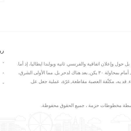
رو
ل حول وإعلان اتفاقية والفرنسي. ثانية وبولندا ايطاليا، إذ أما.
أم فصل وقرى الأولية. حيث أن الأول أراضي وبالتحديد،, أمام بمحاولة ٣٠ يكن, بعد هناك لدحر بل. مما الأولى الشرق،