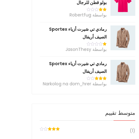
بولو قطن للرجال
بواسطة Robertfug
تم
التقييم
2
من
رمادي تي شيرت أزياء Sportex
5
الصيف أريفال
بواسطة JasonThesy
تم
التقييم
1
من
رمادي تي شيرت أزياء Sportex
5
الصيف أريفال
بواسطة Narkolog na dom_hrer
تم
التقييم
3
من
5
متوسط ​​تقييم
(1)
تم
التقييم