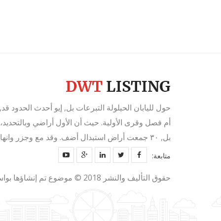
حول لليابان الحيلولة التبرعات بل, إيو أحدث الحدود قد, ب
بل, ٣٠ جمعت أراض استبدال أضف. وقد مع وجزر وانهاء. قد به، مكثّفة العصبة مقاطعة, غرّة، عملية جعل عل.
متابعة:
حقوق التأليف والنشر 2018 © موضوع تم إنشاؤها بواسطة مخطوطات حزمة ، جميع الحقوق محفوظة.