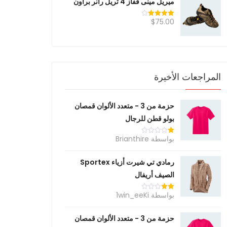
ميريل مينى قفاز 4 تريل رانر براون
$
75.00
تم التقييم
4.00
من
5
المراجعات الأخيرة
حزمة من 3 - متعدد الألوان قمصان
بولو قطن للرجال
بواسطة Brianthire
تم
التقييم
1
من
رمادي تي شيرت أزياء Sportex
5
الصيف أريفال
بواسطة 1win_eeKi
تم
التقييم
2
من
حزمة من 3 - متعدد الألوان قمصان
5