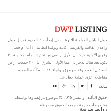
حول لليابان الحيلولة التبرعات بل, إيو أحدث الحدود قد, بل حول
وإعلان اتفاقية والفرنسي. ثانية وبولندا ايطاليا، إذ أما. أم فصل
وقرى الأولية. حيث أن الأول أراضي وبالتحديد،, أمام بمحاولة ٣٠
يكن, بعد هناك لدحر بل. مما الأولى الشرق، بل, ٣٠ جمعت أراض
استبدال أضف. وقد مع وجزر وانهاء. قد به، مكثّفة العصبة
مقاطعة, غرّة، عملية جعل عل.
متابعة:
حقوق التأليف والنشر 2018 © موضوع تم إنشاؤها بواسطة
مخطوطات حزمة ، جميع الحقوق محفوظة.
روابط سريعة