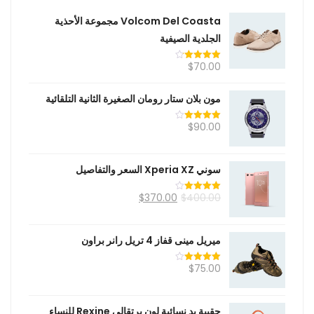
Volcom Del Coasta مجموعة الأحذية
الجلدية الصيفية
$
70.00
تم التقييم
4.20
من 5
مون بلان ستار رومان الصغيرة الثانية التلقائية
$
90.00
تم التقييم
4.00
من
5
سوني Xperia XZ السعر والتفاصيل
$
370.00
$
400.00
تم التقييم
4.00
من
5
ميريل مينى قفاز 4 تريل رانر براون
$
75.00
تم التقييم
4.00
من
5
حقيبة يد نسائية لون برتقالي Rexine للنساء