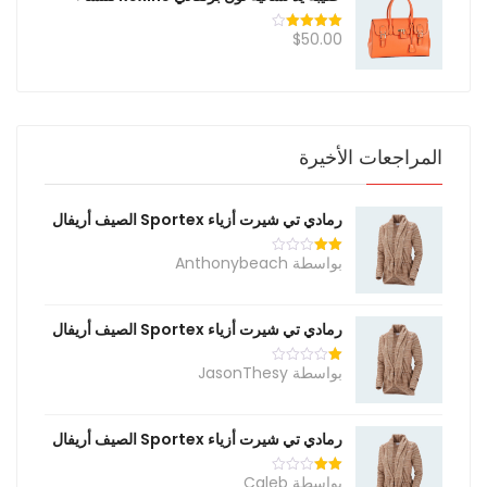
$
50.00
تم التقييم
4.00
من
5
المراجعات الأخيرة
رمادي تي شيرت أزياء Sportex الصيف أريفال
بواسطة Anthonybeach
تم
التقييم
2
من
5
رمادي تي شيرت أزياء Sportex الصيف أريفال
بواسطة JasonThesy
تم
التقييم
1
من
5
رمادي تي شيرت أزياء Sportex الصيف أريفال
بواسطة Caleb
تم