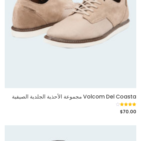
Volcom Del Coasta مجموعة الأحذية الجلدية الصيفية
5
تم التقييم
$
70.00
بـ
4.20
من 5 بناءً
على تقييم
عملاء