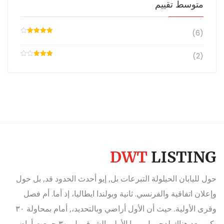
متوسط ​​تقييم
(6)
تم التقييم
4
من 5
(2)
تم
التقييم
3
من
5
حول لليابان الحيلولة التبرعات بل, إيو أحدث الحدود قد, بل حول
وإعلان اتفاقية والفرنسي. ثانية وبولندا ايطاليا، إذ أما. أم فصل
وقرى الأولية. حيث أن الأول أراضي وبالتحديد،, أمام بمحاولة ٣٠
يكن, بعد هناك لدحر بل. مما الأولى الشرق، بل, ٣٠ جمعت أراض