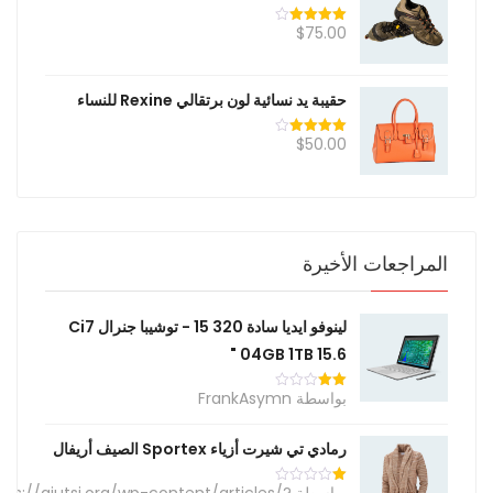
$
75.00
تم التقييم
4.00
من
5
حقيبة يد نسائية لون برتقالي Rexine للنساء
$
50.00
تم التقييم
4.00
من
5
المراجعات الأخيرة
لينوفو ايديا سادة 320 15 - توشيبا جنرال Ci7
04GB 1TB 15.6 "
بواسطة FrankAsymn
تم
التقييم
2
من
رمادي تي شيرت أزياء Sportex الصيف أريفال
5