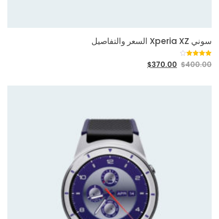
سوني Xperia XZ السعر والتفاصيل
4
تم التقييم
$
370.00
$
400.00
بـ
4.00
من 5 بناءً
على
تقييم
عملاء