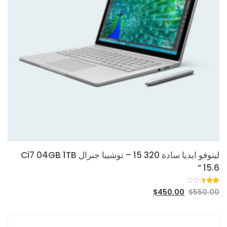
لينوفو ايديا سادة 320 15 – توشيبا جنرال Ci7 04GB 1TB
15.6 “
تم
1121
$
450.00
$
550.00
التقييم
بـ
2.54
من 5
بناءً
على