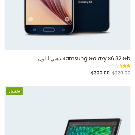
Samsung Galaxy S6 32 Gb ذهبي اللون
تم
39278
$
200.00
$
220.00
التقييم
بـ
2.51
من 5
بناءً
تخفيض
على
تقييم
عميل