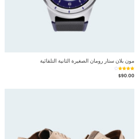
مون بلان ستار رومان الصغيرة الثانية التلقائية
6
تم التقييم
$
90.00
بـ
4.00
من 5 بناءً
على
تقييم
عملاء