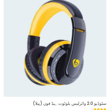
سٹوڈیو 2.0 وائرلیس بلوٹوت ہیڈ فون (پیلا)