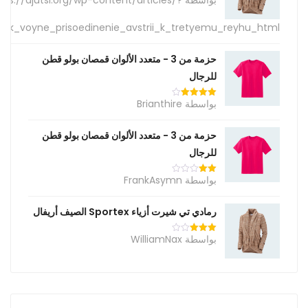
بواسطة https://ajutsi.org/wp-content/articles
تم
التقييم
1
من
y_k_voyne_prisoedinenie_avstrii_k_tretyemu_reyhu_html=
5
حزمة من 3 - متعدد الألوان قمصان بولو قطن
للرجال
بواسطة Brianthire
تم التقييم
4
من 5
حزمة من 3 - متعدد الألوان قمصان بولو قطن
للرجال
بواسطة FrankAsymn
تم
التقييم
2
من
رمادي تي شيرت أزياء Sportex الصيف أريفال
5
بواسطة WilliamNax
تم
التقييم
3
من
5