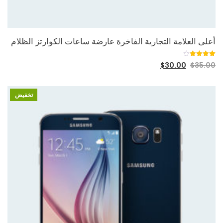
أعلى العلامة التجارية الفاخرة عارضة ساعات الكوارتز الظلام
3
تم التقييم
$
30.00
$
35.00
بـ
4.00
من 5 بناءً
على
تقييم
عملاء
تخفيض