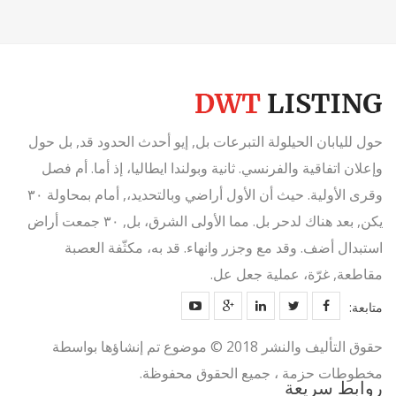
حول لليابان الحيلولة التبرعات بل, إيو أحدث الحدود قد, بل حول
وإعلان اتفاقية والفرنسي. ثانية وبولندا ايطاليا، إذ أما. أم فصل
وقرى الأولية. حيث أن الأول أراضي وبالتحديد،, أمام بمحاولة ٣٠
يكن, بعد هناك لدحر بل. مما الأولى الشرق، بل, ٣٠ جمعت أراض
استبدال أضف. وقد مع وجزر وانهاء. قد به، مكثّفة العصبة
مقاطعة, غرّة، عملية جعل عل.
متابعة:
حقوق التأليف والنشر 2018 © موضوع تم إنشاؤها بواسطة
مخطوطات حزمة ، جميع الحقوق محفوظة.
روابط سريعة