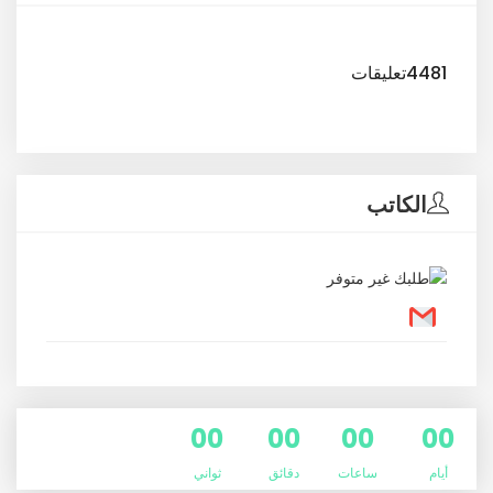
4481تعليقات
الكاتب
00
00
00
00
أيام
ساعات
دقائق
ثواني