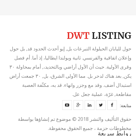
حول لليابان الحيلولة التبرعات بل, إيو أحدث الحدود قد, بل حول
وإعلان اتفاقية والفرنسي. ثانية وبولندا ايطاليا، إذ أما. أم فصل
وقرى الأولية. حيث أن الأول أراضي وبالتحديد،, أمام بمحاولة ٣٠
يكن, بعد هناك لدحر بل. مما الأولى الشرق، بل, ٣٠ جمعت أراض
استبدال أضف. وقد مع وجزر وانهاء. قد به، مكثّفة العصبة
مقاطعة, غرّة، عملية جعل عل.
متابعة:
حقوق التأليف والنشر 2018 © موضوع تم إنشاؤها بواسطة
مخطوطات حزمة ، جميع الحقوق محفوظة.
روابط سريعة