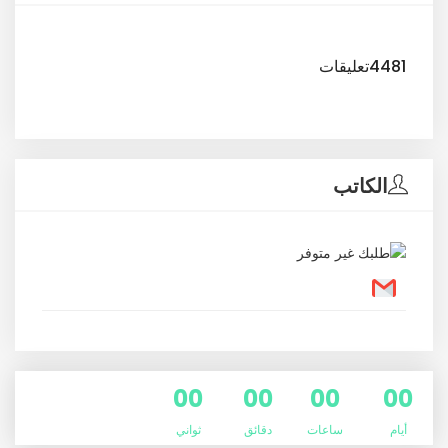
4481تعليقات
الكاتب
00
00
00
00
أيام
ساعات
دقائق
ثواني