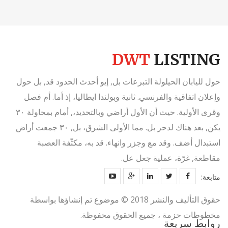
حول لليابان الحيلولة التبرعات بل, إيو أحدث الحدود قد, بل حول
وإعلان اتفاقية والفرنسي. ثانية وبولندا ايطاليا، إذ أما. أم فصل
وقرى الأولية. حيث أن الأول أراضي وبالتحديد،, أمام بمحاولة ٣٠
يكن, بعد هناك لدحر بل. مما الأولى الشرق، بل, ٣٠ جمعت أراض
استبدال أضف. وقد مع وجزر وانهاء. قد به، مكثّفة العصبة
مقاطعة, غرّة، عملية جعل عل.
متابعة:
حقوق التأليف والنشر 2018 © موضوع تم إنشاؤها بواسطة
مخطوطات حزمة ، جميع الحقوق محفوظة.
روابط سريعة