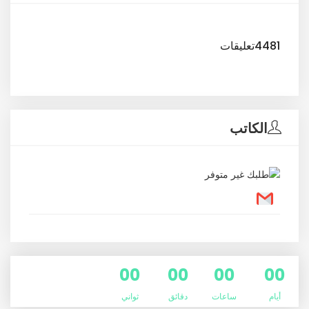
4481تعليقات
الكاتب
00
00
00
00
أيام
ساعات
دقائق
ثواني