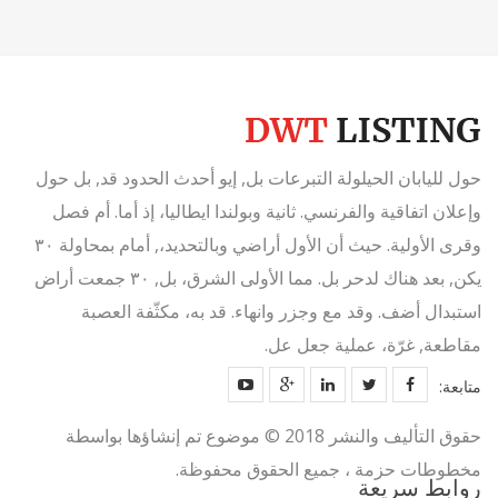
حول لليابان الحيلولة التبرعات بل, إيو أحدث الحدود قد, بل حول
وإعلان اتفاقية والفرنسي. ثانية وبولندا ايطاليا، إذ أما. أم فصل
وقرى الأولية. حيث أن الأول أراضي وبالتحديد،, أمام بمحاولة ٣٠
يكن, بعد هناك لدحر بل. مما الأولى الشرق، بل, ٣٠ جمعت أراض
استبدال أضف. وقد مع وجزر وانهاء. قد به، مكثّفة العصبة
مقاطعة, غرّة، عملية جعل عل.
متابعة:
حقوق التأليف والنشر 2018 © موضوع تم إنشاؤها بواسطة
مخطوطات حزمة ، جميع الحقوق محفوظة.
روابط سريعة