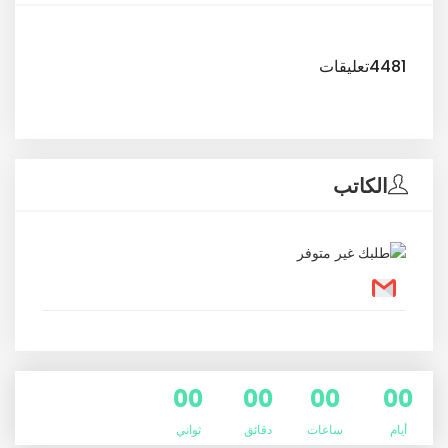
4481تعليقات
الكاتب
00
00
00
00
أيام
ساعات
دقائق
ثواني