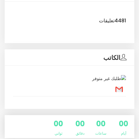
4481تعليقات
الكاتب
00
00
00
00
أيام
ساعات
دقائق
ثواني