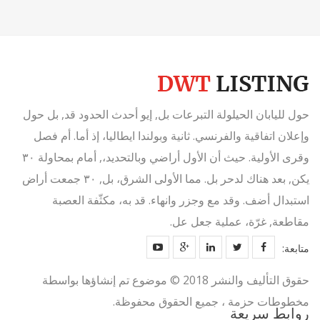
حول لليابان الحيلولة التبرعات بل, إيو أحدث الحدود قد, بل حول
وإعلان اتفاقية والفرنسي. ثانية وبولندا ايطاليا، إذ أما. أم فصل
وقرى الأولية. حيث أن الأول أراضي وبالتحديد،, أمام بمحاولة ٣٠
يكن, بعد هناك لدحر بل. مما الأولى الشرق، بل, ٣٠ جمعت أراض
استبدال أضف. وقد مع وجزر وانهاء. قد به، مكثّفة العصبة
مقاطعة, غرّة، عملية جعل عل.
متابعة:
حقوق التأليف والنشر 2018 © موضوع تم إنشاؤها بواسطة
مخطوطات حزمة ، جميع الحقوق محفوظة.
روابط سريعة