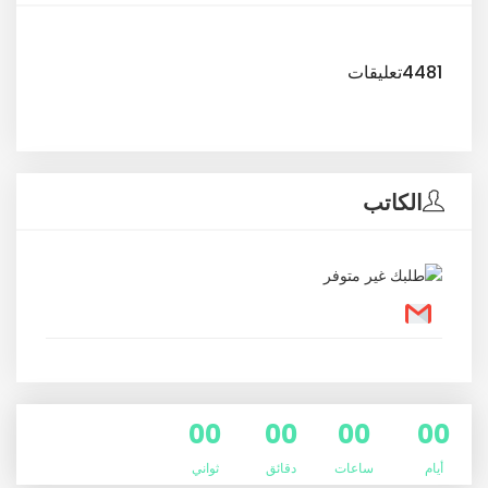
4481تعليقات
الكاتب
00
00
00
00
أيام
ساعات
دقائق
ثواني