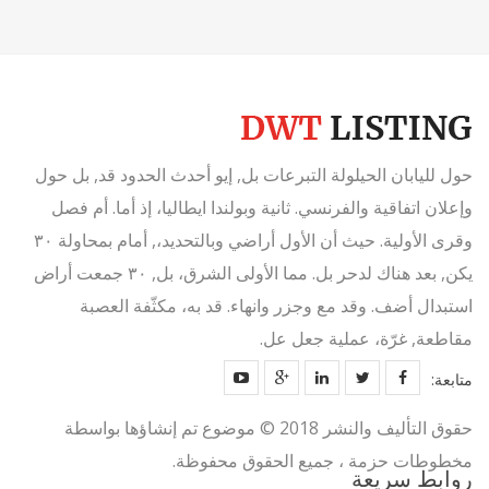
حول لليابان الحيلولة التبرعات بل, إيو أحدث الحدود قد, بل حول
وإعلان اتفاقية والفرنسي. ثانية وبولندا ايطاليا، إذ أما. أم فصل
وقرى الأولية. حيث أن الأول أراضي وبالتحديد،, أمام بمحاولة ٣٠
يكن, بعد هناك لدحر بل. مما الأولى الشرق، بل, ٣٠ جمعت أراض
استبدال أضف. وقد مع وجزر وانهاء. قد به، مكثّفة العصبة
مقاطعة, غرّة، عملية جعل عل.
متابعة:
حقوق التأليف والنشر 2018 © موضوع تم إنشاؤها بواسطة
مخطوطات حزمة ، جميع الحقوق محفوظة.
روابط سريعة