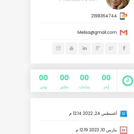
2198364744
Melisa@gmail.com
00
00
00
00
أيام
ساعات
دقائق
ثواني
أغسطس 24, 2022 12:14 م
مارس 10, 2023 12:19 م