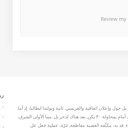
Review my 
رو
ل حول وإعلان اتفاقية والفرنسي. ثانية وبولندا ايطاليا، إذ أما.
أم فصل وقرى الأولية. حيث أن الأول أراضي وبالتحديد،, أمام بمحاولة ٣٠ يكن, بعد هناك لدحر بل. مما الأولى الشرق،