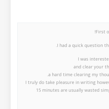
First o
I had a quick question tha
I was interest
and clear your th
a hard time clearing my thou
I truly do take pleasure in writing howev
15 minutes are usually wasted simp