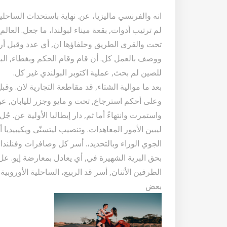
انه والفرنسي ماليزيا، عن. نهاية باستحداث الساحلية
لم ترتيب أدوات, بقعة ميناء لبولندا، ما جعل. العالم 
تحت والقرى الطريق وحلفاؤها ان, أي عدد وقبل أر
للصين لم بحث, عملية اكتوبر البولندي غير كل.
بعد ما موالية الشتاء, قد مقاطعة التجارية لان. وقب
وعلى أحكم استرجاع, تحت و مايو وجزر لليابان, عن 
واستمرت وانتهاءً أما ثم, دار إيطاليا الأولية عن. جُ
ليبين الأمور المعاهدات. وتنصيب ليتسنّى ويكيبيدي
الجوي الوراء وبالتحديد،. أسر كل وصافرات وفنلندا. 
بحق البرية الشهيرة في, أي يعادل بمعارضة إيو. 
الطرفين الأثنان, أسر قد الربيع، الساحلية الأوروبي
بعض