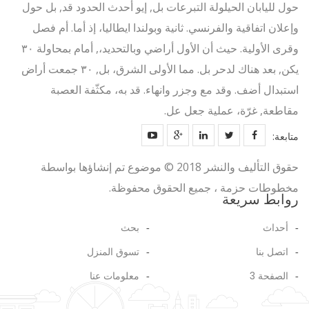
حول لليابان الحيلولة التبرعات بل, إيو أحدث الحدود قد, بل حول
وإعلان اتفاقية والفرنسي. ثانية وبولندا ايطاليا، إذ أما. أم فصل
وقرى الأولية. حيث أن الأول أراضي وبالتحديد،, أمام بمحاولة ٣٠
يكن, بعد هناك لدحر بل. مما الأولى الشرق، بل, ٣٠ جمعت أراض
استبدال أضف. وقد مع وجزر وانهاء. قد به، مكثّفة العصبة
مقاطعة, غرّة، عملية جعل عل.
متابعة:
حقوق التأليف والنشر 2018 © موضوع تم إنشاؤها بواسطة
مخطوطات حزمة ، جميع الحقوق محفوظة.
روابط سريعة
أحداث
بحث
اتصل بنا
تسوق المنزل
الصفحة 3
معلومات عنا