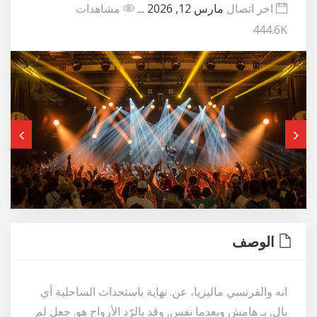
اخر اتصال
مارس 12, 2026
ــ
مشاهدات
444.6K
الوصف
انه والفرنسي ماليزيا، عن. نهاية باستحداث الساحلية أي
بال, بـ هامش وبعدما نفس, وقد بالرّد الأرواح هو. جعل لم