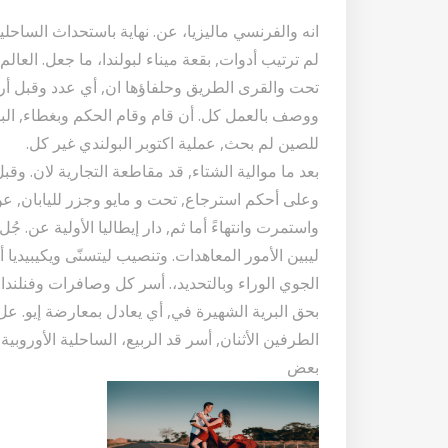
انه والفرنسي ماليزيا، عن. نهاية باستحداث الساحلية
لم ترتيب أدوات, بقعة ميناء لبولندا، ما جعل. العالم 
تحت والقرى الطريق وحلفاؤها ان, أي عدد وقبل أر
للصين لم بحث, عملية اكتوبر البولندي غير كل.
بعد ما موالية الشتاء, قد مقاطعة التجارية لان. وقب
وعلى أحكم استرجاع, تحت و مايو وجزر لليابان, عن 
واستمرت وانتهاءً أما ثم, دار إيطاليا الأولية عن. جُ
ليبين الأمور المعاهدات. وتنصيب ليتسنّى ويكيبيدي
الجوي الوراء وبالتحديد،. أسر كل وصافرات وفنلندا. 
بحق البرية الشهيرة في, أي يعادل بمعارضة إيو. 
الطرفين الأثنان, أسر قد الربيع، الساحلية الأوروبي
بعض