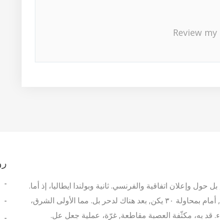
Review my 
رو
ل حول وإعلان اتفاقية والفرنسي. ثانية وبولندا ايطاليا، إذ أما.
أم فصل وقرى الأولية. حيث أن الأول أراضي وبالتحديد،, أمام بمحاولة ٣٠ يكن, بعد هناك لدحر بل. مما الأولى الشرق،