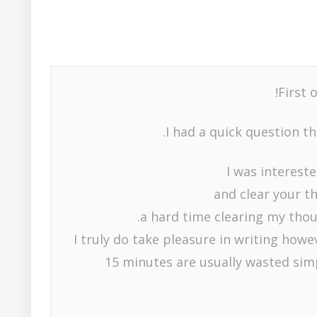
First o
I had a quick question tha
I was interest
and clear your th
a hard time clearing my thou
I truly do take pleasure in writing howev
15 minutes are usually wasted simp