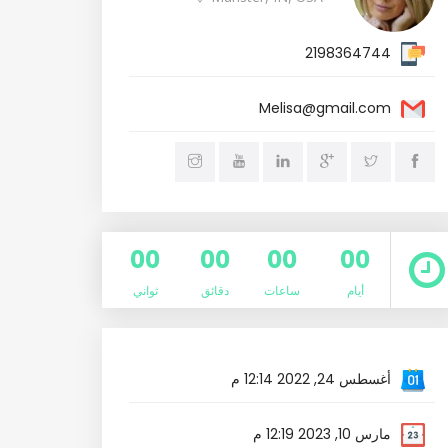
2198364744
Melisa@gmail.com
00
00
00
00
أيام
ساعات
دقائق
ثواني
أغسطس 24, 2022 12:14 م
مارس 10, 2023 12:19 م