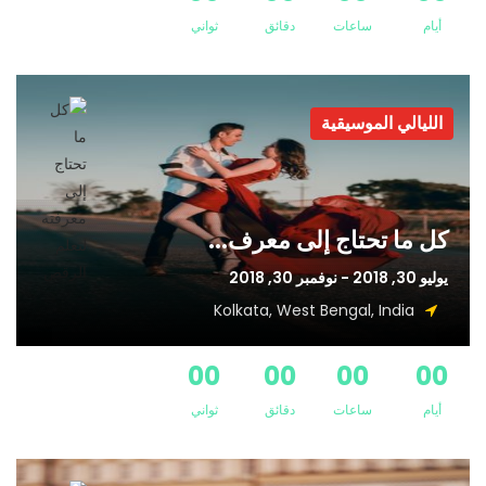
أيام
ساعات
دقائق
ثواني
الليالي الموسيقية
كل ما تحتاج إلى معرف...
يوليو 30, 2018 - نوفمبر 30, 2018
Kolkata, West Bengal, India
00
00
00
00
أيام
ساعات
دقائق
ثواني