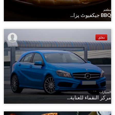
مطعم
BBQ جیکفیوٹ پزا...
مغلق
السيارات
مركز النقماء للعناية...