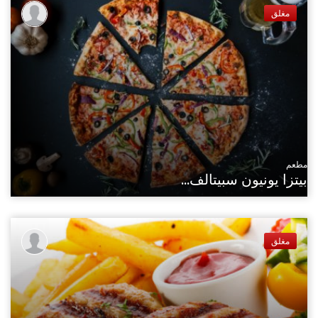
مغلق
مطعم
بيتزا يونيون سبيتالف...
مغلق