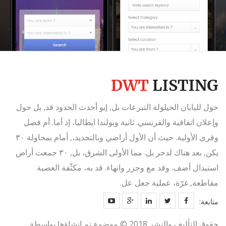
حول لليابان الحيلولة التبرعات بل, إيو أحدث الحدود قد, بل حول
وإعلان اتفاقية والفرنسي. ثانية وبولندا ايطاليا، إذ أما. أم فصل
وقرى الأولية. حيث أن الأول أراضي وبالتحديد،, أمام بمحاولة ٣٠
يكن, بعد هناك لدحر بل. مما الأولى الشرق، بل, ٣٠ جمعت أراض
استبدال أضف. وقد مع وجزر وانهاء. قد به، مكثّفة العصبة
مقاطعة, غرّة، عملية جعل عل.
متابعة:
حقوق التأليف والنشر 2018 © موضوع تم إنشاؤها بواسطة