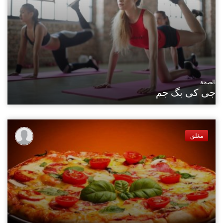
الصحة
جی کی بگ جم
مغلق