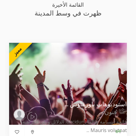
القائمة الأخيرة
ظهرت في وسط المدينة
مميز
استوديوهات باورهاوس ...
فنون
قائمة ابتسامة طالما tincidunt. الدلائل ولكن الكراهية.
Mauris volutpat ...
فتح