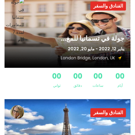
الفنادق والسفر
جولة في تسمانيا للمغ...
يناير 12, 2022 - مايو 20, 2022
London Bridge, London, UK
00
00
00
00
أيام
ساعات
دقائق
ثواني
الفنادق والسفر