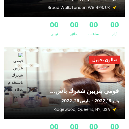
Broad Walk, London W8 4PR, UK
00
00
00
00
أيام
ساعات
دقائق
ثواني
صالون تجميل
قومي بتزيين شعرك باس...
يناير 18, 2022 - مارس 29, 2022
Ridgewood, Queens, NY, USA
00
00
00
00