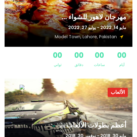
مهرجان لاهور للشواء ...
مايو 14, 2022 - يوليو 27, 2022
Model Town, Lahore, Pakistan
00
00
00
00
أيام
ساعات
دقائق
ثواني
الألعاب
أعظم بطولات الألعاب ...
مايو 30, 2018 - نوفمبر 30, 2018