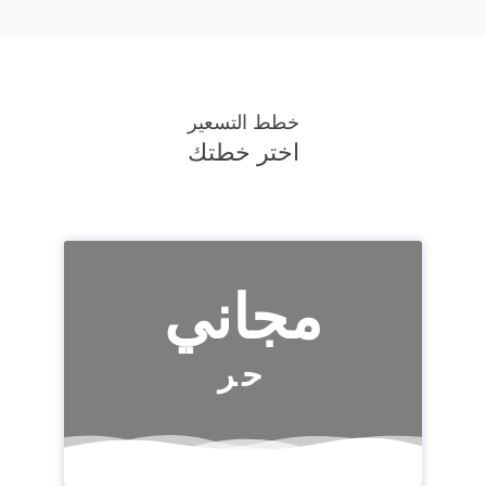
خطط التسعير
اختر خطتك
مجاني
حر