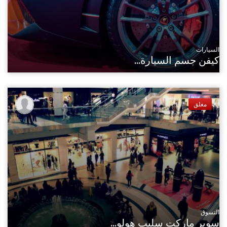
السيارات
كيفن جسم السيارة...
مغلق
التسوق
سوبر ماركت سليب هولو...